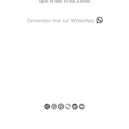
signé et daté en bas à droite
Demandez-moi sur WhatsApp
Share
WhatsApp
Pinterest
WeChat
Sina
VK
Weibo